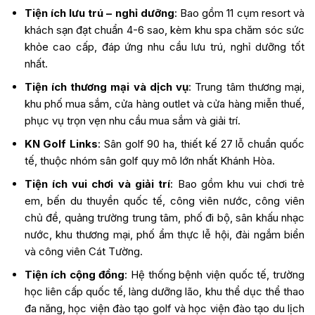
Tiện ích lưu trú – nghỉ dưỡng
: Bao gồm 11 cụm resort và
khách sạn đạt chuẩn 4-6 sao, kèm khu spa chăm sóc sức
khỏe cao cấp, đáp ứng nhu cầu lưu trú, nghỉ dưỡng tốt
nhất.
Tiện ích thương mại và dịch vụ
: Trung tâm thương mại,
khu phố mua sắm, cửa hàng outlet và cửa hàng miễn thuế,
phục vụ trọn vẹn nhu cầu mua sắm và giải trí.
KN Golf Links
: Sân golf 90 ha, thiết kế 27 lỗ chuẩn quốc
tế, thuộc nhóm sân golf quy mô lớn nhất Khánh Hòa.
Tiện ích vui chơi và giải trí
: Bao gồm khu vui chơi trẻ
em, bến du thuyền quốc tế, công viên nước, công viên
chủ đề, quảng trường trung tâm, phố đi bộ, sân khấu nhạc
nước, khu thương mại, phố ẩm thực lễ hội, đài ngắm biển
và công viên Cát Tường.
Tiện ích cộng đồng
: Hệ thống bệnh viện quốc tế, trường
học liên cấp quốc tế, làng dưỡng lão, khu thể dục thể thao
đa năng, học viện đào tạo golf và học viện đào tạo du lịch