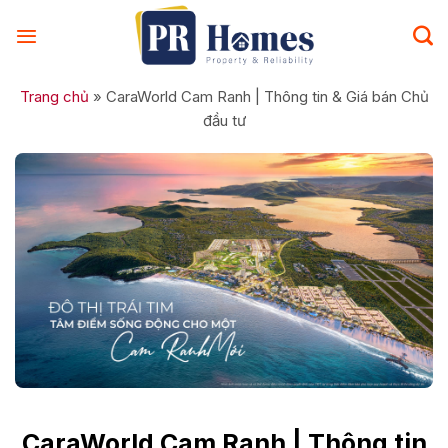
Skip
to
content
Trang chủ
»
CaraWorld Cam Ranh | Thông tin & Giá bán Chủ
đầu tư
CaraWorld Cam Ranh | Thông tin