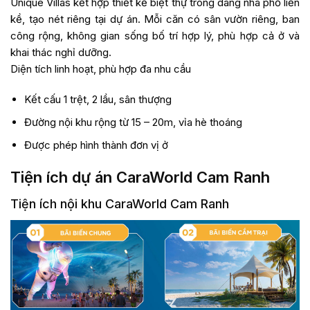
Unique Villas kết hợp thiết kế biệt thự trong dáng nhà phố liền
kề, tạo nét riêng tại dự án. Mỗi căn có sân vườn riêng, ban
công rộng, không gian sống bố trí hợp lý, phù hợp cả ở và
khai thác nghỉ dưỡng.
Diện tích linh hoạt, phù hợp đa nhu cầu
Kết cấu 1 trệt, 2 lầu, sân thượng
Đường nội khu rộng từ 15 – 20m, vỉa hè thoáng
Được phép hình thành đơn vị ở
Tiện ích dự án CaraWorld Cam Ranh
Tiện ích nội khu CaraWorld Cam Ranh