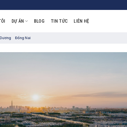
TÔI
DỰ ÁN
BLOG
TIN TỨC
LIÊN HỆ
 Dương
Đồng Nai