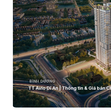
BÌNH DƯƠNG
TT Avio Dĩ An | Thông tin & Giá bán C