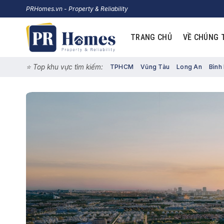
Skip
PRHomes.vn - Property & Reliability
to
content
TRANG CHỦ
VỀ CHÚNG 
⭐️ Top khu vực tìm kiếm:
TPHCM
Vũng Tàu
Long An
Bình