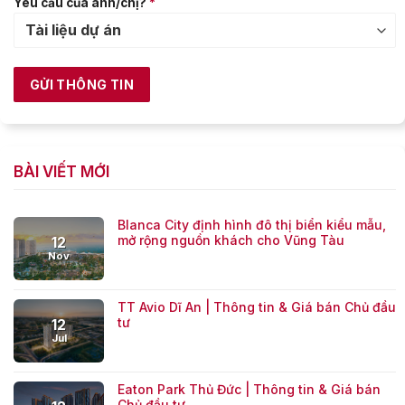
Yêu cầu của anh/chị?
*
BÀI VIẾT MỚI
Blanca City định hình đô thị biển kiểu mẫu,
mở rộng nguồn khách cho Vũng Tàu
12
Nov
TT Avio Dĩ An | Thông tin & Giá bán Chủ đầu
tư
12
Jul
Eaton Park Thủ Đức | Thông tin & Giá bán
Chủ đầu tư