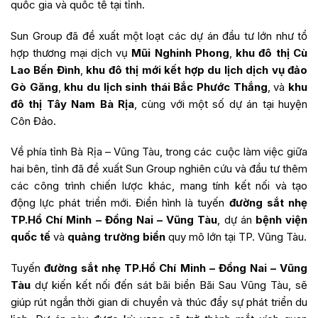
quốc gia và quốc tế tại tỉnh.
Sun Group đã đề xuất một loạt các dự án đầu tư lớn như tổ
hợp thương mại dịch vụ
Mũi Nghinh Phong
,
khu đô thị Cù
Lao Bến Đình
,
khu đô thị mới kết hợp du lịch dịch vụ đảo
Gò Găng
,
khu du lịch sinh thái Bắc Phước Thắng
, và
khu
đô thị Tây Nam Bà Rịa
, cùng với một số dự án tại huyện
Côn Đảo.
Về phía tỉnh Bà Rịa – Vũng Tàu, trong các cuộc làm việc giữa
hai bên, tỉnh đã đề xuất Sun Group nghiên cứu và đầu tư thêm
các công trình chiến lược khác, mang tính kết nối và tạo
động lực phát triển mới. Điển hình là tuyến
đường sắt nhẹ
TP.Hồ Chí Minh – Đồng Nai – Vũng Tàu
, dự án
bệnh viện
quốc tế
và
quảng trường biển
quy mô lớn tại TP. Vũng Tàu.
Tuyến
đường sắt nhẹ TP.Hồ Chí Minh – Đồng Nai – Vũng
Tàu
dự kiến kết nối đến sát bãi biển Bãi Sau Vũng Tàu, sẽ
giúp rút ngắn thời gian di chuyển và thúc đẩy sự phát triển du