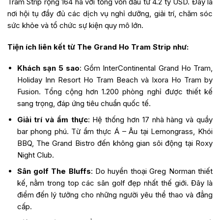
Tram Strip rộng 164 ha với tổng vốn đầu tư 4.2 tỷ USD. Đây là
nơi hội tụ đầy đủ các dịch vụ nghỉ dưỡng, giải trí, chăm sóc
sức khỏe và tổ chức sự kiện quy mô lớn.
Tiện ích liên kết từ The Grand Ho Tram Strip như:
Khách sạn 5 sao
: Gồm InterContinental Grand Ho Tram,
Holiday Inn Resort Ho Tram Beach và Ixora Ho Tram by
Fusion. Tổng cộng hơn 1.200 phòng nghỉ được thiết kế
sang trọng, đáp ứng tiêu chuẩn quốc tế.
Giải trí và ẩm thực
: Hệ thống hơn 17 nhà hàng và quầy
bar phong phú. Từ ẩm thực Á – Âu tại Lemongrass, Khói
BBQ, The Grand Bistro đến không gian sôi động tại Roxy
Night Club.
Sân golf The Bluffs
: Do huyền thoại Greg Norman thiết
kế, nằm trong top các sân golf đẹp nhất thế giới. Đây là
điểm đến lý tưởng cho những người yêu thể thao và đẳng
cấp.