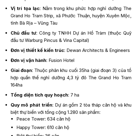
Vị trí tọa lạc
: Nằm trong khu phức hợp nghỉ dưỡng The
Grand Ho Tram Strip, xã Phước Thuận, huyện Xuyên Mộc,
tỉnh Bà Rịa – Vũng Tàu
Chủ đầu tư
: Công ty TNHH Dự án Hồ Tràm (thuộc Quỹ
đầu tư Warburg Pincus & Vina Capital)
Đơn vị thiết kế kiến trúc
: Dewan Architects & Engineers
Đơn vị vận hành
: Fusion Hotel
Giai đoạn
: Thuộc phân khu cuối 35ha (giai đoạn 3) của tổ
hợp quần thể nghỉ dưỡng 4,3 tỷ đô The Grand Ho Tram
164ha
Tổng diện tích quy hoạch
: 7 ha
Quy mô phát triển
: Dự án gồm 2 tòa tháp căn hộ và khu
biệt thự biển với tổng cộng 1.280 sản phẩm:
Peace Tower: 634 căn hộ
Happy Tower: 610 căn hộ
Biệt thự biển: 36 căn