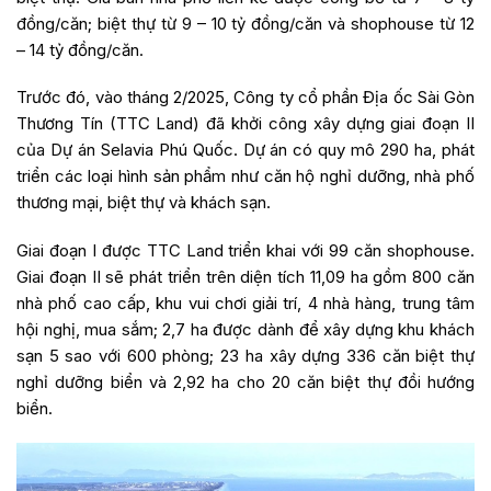
đồng/căn; biệt thự từ 9 – 10 tỷ đồng/căn và shophouse từ 12
– 14 tỷ đồng/căn.
Trước đó, vào tháng 2/2025, Công ty cổ phần Địa ốc Sài Gòn
Thương Tín (TTC Land) đã khởi công xây dựng giai đoạn II
của Dự án Selavia Phú Quốc. Dự án có quy mô 290 ha, phát
triển các loại hình sản phẩm như căn hộ nghỉ dưỡng, nhà phố
thương mại, biệt thự và khách sạn.
Giai đoạn I được TTC Land triển khai với 99 căn shophouse.
Giai đoạn II sẽ phát triển trên diện tích 11,09 ha gồm 800 căn
nhà phố cao cấp, khu vui chơi giải trí, 4 nhà hàng, trung tâm
hội nghị, mua sắm; 2,7 ha được dành để xây dựng khu khách
sạn 5 sao với 600 phòng; 23 ha xây dựng 336 căn biệt thự
nghỉ dưỡng biển và 2,92 ha cho 20 căn biệt thự đồi hướng
biển.