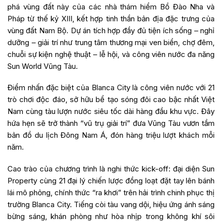
phá vùng đất này của các nhà thám hiểm Bồ Đào Nha và
Pháp từ thế kỷ XIII, kết hợp tinh thần bản địa đặc trưng của
vùng đất Nam Bộ. Dự án tích hợp đầy đủ tiện ích sống – nghỉ
dưỡng – giải trí như trung tâm thương mại ven biển, chợ đêm,
chuỗi sự kiện nghệ thuật – lễ hội, và công viên nước đa năng
Sun World Vũng Tàu.
Điểm nhấn đặc biệt của Blanca City là công viên nước với 21
trò chơi độc đáo, sở hữu bể tạo sóng đôi cao bậc nhất Việt
Nam cùng tàu lượn nước siêu tốc dài hàng đầu khu vực. Đây
hứa hẹn sẽ trở thành “vũ trụ giải trí” đưa Vũng Tàu vươn tầm
bản đồ du lịch Đông Nam Á, đón hàng triệu lượt khách mỗi
năm.
Cao trào của chương trình là nghi thức kick-off: đại diện Sun
Property cùng 21 đại lý chiến lược đồng loạt đặt tay lên bánh
lái mô phỏng, chính thức “ra khơi” trên hải trình chinh phục thị
trường Blanca City. Tiếng còi tàu vang dội, hiệu ứng ánh sáng
bừng sáng, khán phòng như hòa nhịp trong không khí sôi