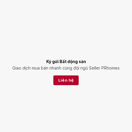
Ký gửi Bất động sản
Giao dịch mua bán nhanh cùng đội ngũ Seller PRhomes
Liên hệ
Tìm thuê - Cho thuê
Thuê hoặc cho thuê BĐS nhanh chóng cùng PR Homes
Liên hệ