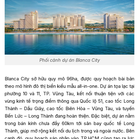
Phối cảnh dự án Blanca City
Blanca City sở hữu quy mô 96ha, được quy hoạch bài bản
theo mô hình đô thị biển kiểu mẫu all-in-one. Dự án tọa lạc tại
phường 10 và 11, TP. Vũng Tàu, kết nối thuận tiện với các
vùng kinh tế trọng điểm thông qua Quốc lộ 51, cao tốc Long
Thành – Dầu Giây, cao tốc Biên Hòa – Vũng Tàu, và tuyến
Bến Lức – Long Thành đang hoàn thiện. Đặc biệt, dự án nằm
trong bán kính chưa đầy 60km tới sân bay quốc tế Long
Thành, giúp mở rộng kết nối du lịch trong và ngoài nước. Bên
cạnh đó, quy hoạch sáp nhập vào TP.HCM cũng tạo ra lực