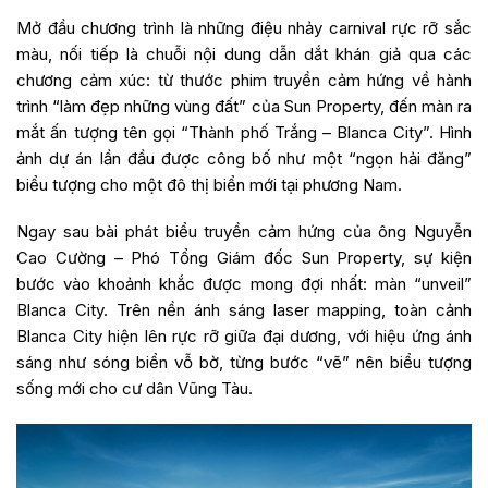
Mở đầu chương trình là những điệu nhảy carnival rực rỡ sắc
màu, nối tiếp là chuỗi nội dung dẫn dắt khán giả qua các
chương cảm xúc: từ thước phim truyền cảm hứng về hành
trình “làm đẹp những vùng đất” của Sun Property, đến màn ra
mắt ấn tượng tên gọi “Thành phố Trắng – Blanca City”. Hình
ảnh dự án lần đầu được công bố như một “ngọn hải đăng”
biểu tượng cho một đô thị biển mới tại phương Nam.
Ngay sau bài phát biểu truyền cảm hứng của ông Nguyễn
Cao Cường – Phó Tổng Giám đốc Sun Property, sự kiện
bước vào khoảnh khắc được mong đợi nhất: màn “unveil”
Blanca City. Trên nền ánh sáng laser mapping, toàn cảnh
Blanca City hiện lên rực rỡ giữa đại dương, với hiệu ứng ánh
sáng như sóng biển vỗ bờ, từng bước “vẽ” nên biểu tượng
sống mới cho cư dân Vũng Tàu.