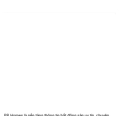
PR Homes là nền tảng thông tin bất động sản uy tín, chuyên